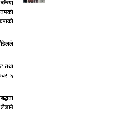
 बकैया
गौतमको
ेकपाको
ौडेलले
ाट तथा
नम्बर–६
बद्धता
लैजाने