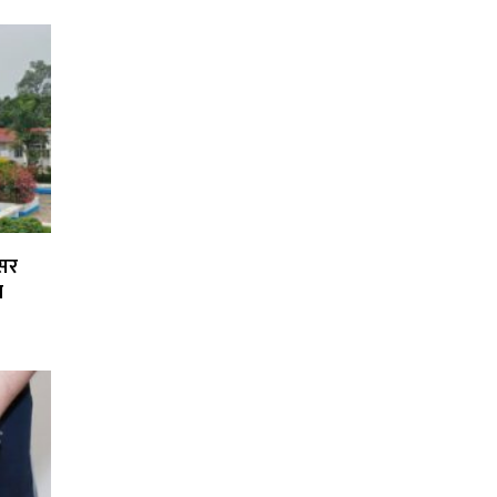
्सर
ा