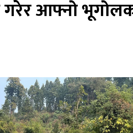
न गरेर आफ्नो भूगोल