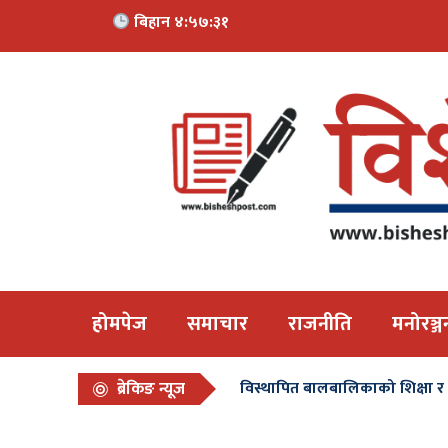
बिहान ४:५७:३३
होमपेज
समाचार
राजनीति
मनोरञ्ज
ब्रेकिङ न्यूज
विस्थापित बालबालिकाको शिक्षा र स्