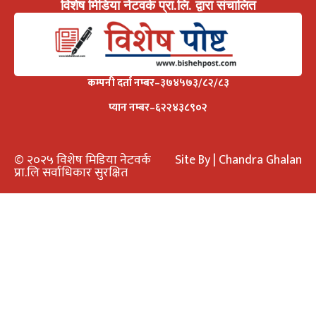
विशेष मिडिया नेटवर्क प्रा.लि. द्वारा संचालित
कम्पनी दर्ता नम्बर–३७४५७३/८२/८३
प्यान नम्बर–६२२४३८९०२
© २०२५ विशेष मिडिया नेटवर्क
Site By | Chandra Ghalan
प्रा.लि सर्वाधिकार सुरक्षित