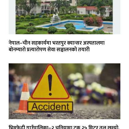
नेपाल–चीन सहकार्यमा भरतपुर क्यान्सर अस्पतालमा
बोनम्यारो प्रत्यारोपण सेवा सञ्चालनको तयारी
भिमफेदी गाउँपालिका–२ चुनियामा ट्रक २५ मिटर तल खस्यो,