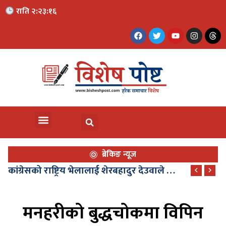
राति २:२३:१८
ब्रेकिङ न्यूज
कांग्रेसको राष्ट्रिय भेलालाई शेरबहादुर देउवाले सम्बोधन गर्ने, भेला साउन २९ देखि
मनहरीको बुद्धचोकमा विपिन