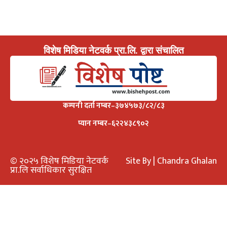
विशेष मिडिया नेटवर्क प्रा.लि. द्वारा संचालित
कम्पनी दर्ता नम्बर–३७४५७३/८२/८३
प्यान नम्बर–६२२४३८९०२
© २०२५ विशेष मिडिया नेटवर्क
Site By | Chandra Ghalan
प्रा.लि सर्वाधिकार सुरक्षित