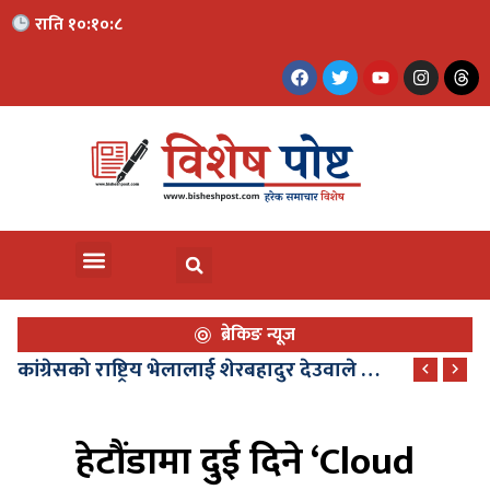
राति १०:१०:१०
ब्रेकिङ न्यूज
त्रिभुवन माविको बालविकास कक्षालाई प्रकाश भुजेलको डेढ लाख सहयोग घोषणा
हेटौंडामा दुई दिने ‘Cloud