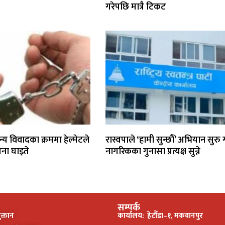
गरेपछि मात्रै टिकट
न्य विवादका क्रममा हेल्मेटले
रास्वपाले ‘हामी सुन्छौँ’ अभियान सुरु गर
जना घाइते
नागरिकका गुनासा प्रत्यक्ष सुन्ने
सम्पर्क
क्तान
कार्यालय:
हेटौँडा–१, मकवानपुर