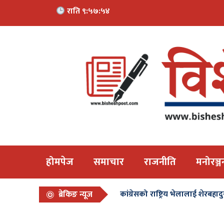
राति ९:५७:५५
होमपेज
समाचार
राजनीति
मनोरञ्ज
ब्रेकिङ न्यूज
कांग्रेसको राष्ट्रिय भेलालाई शेरबहा