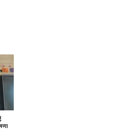
ई
ोषणा