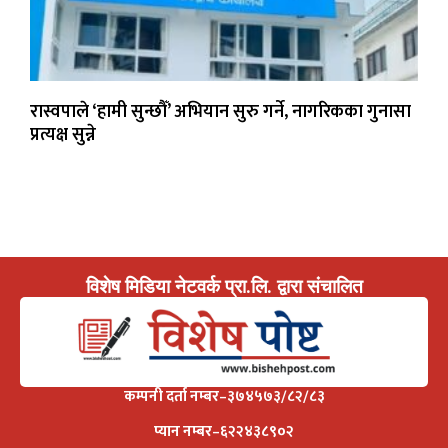
रास्वपाले ‘हामी सुन्छौँ’ अभियान सुरु गर्ने, नागरिकका गुनासा
प्रत्यक्ष सुन्ने
विशेष मिडिया नेटवर्क प्रा.लि. द्वारा संचालित
कम्पनी दर्ता नम्बर–३७४५७३/८२/८३
प्यान नम्बर–६२२४३८९०२