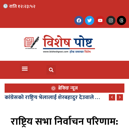
राति १२:२३:५३
ब्रेकिङ न्यूज
कांग्रेसको राष्ट्रिय भेलालाई शेरबहादुर देउवाले सम्बोधन गर्ने, भेला साउन २९ देखि
राष्ट्रिय सभा निर्वाचन परिणाम: