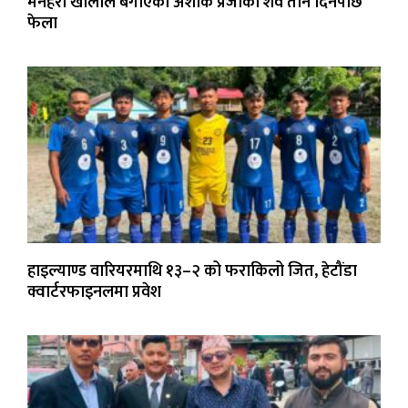
मनहरी खोलाले बगाएका अशोक प्रजाको शव तीन दिनपछि
फेला
हाइल्याण्ड वारियरमाथि १३–२ को फराकिलो जित, हेटौंडा
क्वार्टरफाइनलमा प्रवेश