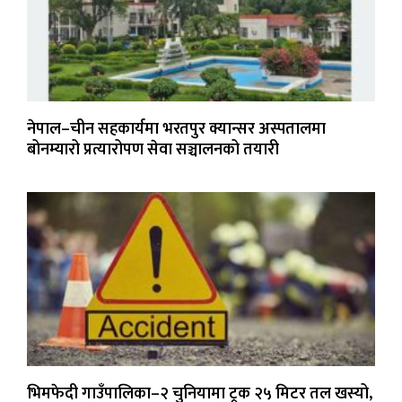
नेपाल–चीन सहकार्यमा भरतपुर क्यान्सर अस्पतालमा
बोनम्यारो प्रत्यारोपण सेवा सञ्चालनको तयारी
भिमफेदी गाउँपालिका–२ चुनियामा ट्रक २५ मिटर तल खस्यो,