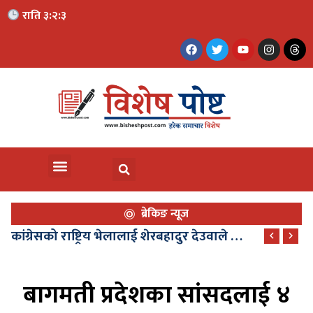
राति ३:२:४
ब्रेकिङ न्यूज
कांग्रेसको राष्ट्रिय भेलालाई शेरबहादुर देउवाले सम्बोधन गर्ने, भेला साउन २९ देखि
बागमती प्रदेशका सांसदलाई ४