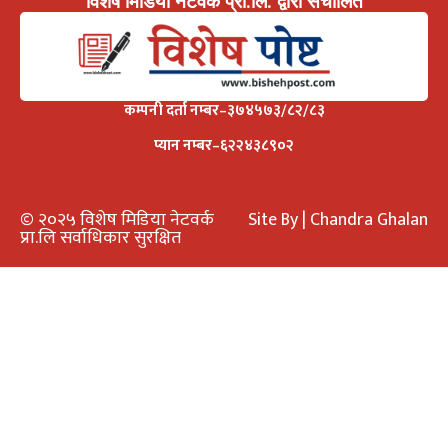
विशेष मिडिया नेटवर्क प्रा.लि. द्वारा संचालित
कम्पनी दर्ता नम्बर–३७४५७३/८२/८३
प्यान नम्बर–६२२४३८९०२
© २०२५ विशेष मिडिया नेटवर्क
Site By | Chandra Ghalan
प्रा.लि सर्वाधिकार सुरक्षित